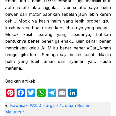
Entah untuk helm TRX-3 tersebut juga memiliki fitur
auto rotate atau nggak… Tapi setahu saya helm
bawan dari motor pabrikan sebelah jauh lebih keren
deh… Mbok ya kasih helm yang lebih proper gitu,
kasih barang buat orang kan sebaiknya yang bagus…
Mosok kasih barang yang seadanya, bahkan
bentuknya bener bener ga enak… Biar benar benar
mencirikan kalau AHM itu bener bener #Cari_Aman
banget gitu loh… Semoga saja besok sudah dikasih
helm yang lebih aman dan nyaman ya… Hasta
mañana…
Bagikan artikel:
Pi
F
T
W
T
E
Li
nt
a
w
h
el
m
n
«
Kawasaki W250 Harga 72 Jutaan Resmi
er
c
itt
at
e
ail
k
Meluncur…