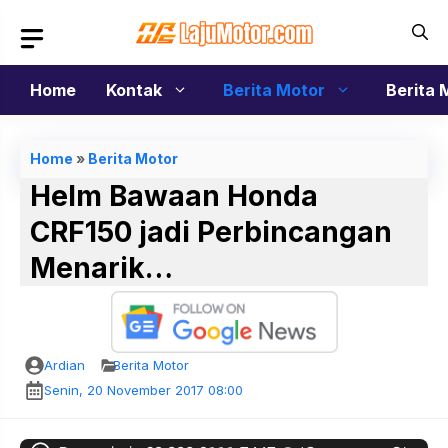
Langsung
ke
isi
Home
Kontak
Berita Motor
Berita 
Home
»
Berita Motor
Helm Bawaan Honda
CRF150 jadi Perbincangan
Menarik…
Ardian
Berita Motor
Senin, 20 November 2017 08:00