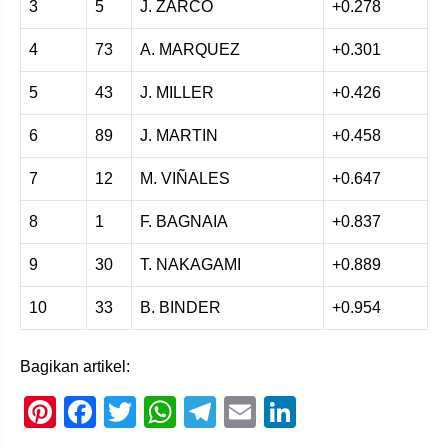
3
5
J. ZARCO
+0.278
4
73
A. MARQUEZ
+0.301
5
43
J. MILLER
+0.426
6
89
J. MARTIN
+0.458
7
12
M. VIÑALES
+0.647
8
1
F. BAGNAIA
+0.837
9
30
T. NAKAGAMI
+0.889
10
33
B. BINDER
+0.954
Bagikan artikel:
Pi
F
T
W
T
E
Li
nt
a
wi
h
el
m
n