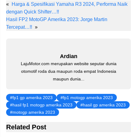
«
Harga & Spesifikasi Yamaha R3 2024, Performa Naik
er
c
tt
at
e
ail
k
dengan Quick Shifter…!!
e
e
er
s
gr
e
Hasil FP2 MotoGP Amerika 2023: Jorge Martin
st
b
A
a
dI
Tercepat…!!
»
o
p
m
n
o
p
k
Ardian
LajuMotor.com merupakan website seputar dunia
otomotif roda dua maupun roda empat Indonesia
maupun dunia...
fp1 gp amerika 2023
fp1 motogp amerika 2023
hasil fp1 motogp amerika 2023
hasil gp amerika 2023
motogp amerika 2023
Related Post