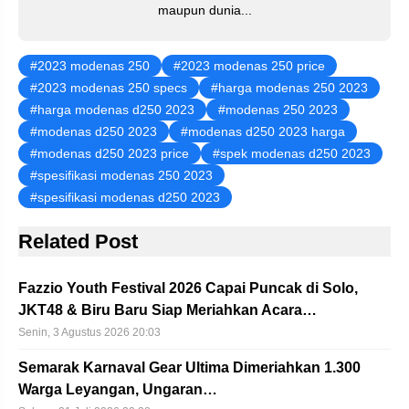
maupun dunia...
2023 modenas 250
2023 modenas 250 price
2023 modenas 250 specs
harga modenas 250 2023
harga modenas d250 2023
modenas 250 2023
modenas d250 2023
modenas d250 2023 harga
modenas d250 2023 price
spek modenas d250 2023
spesifikasi modenas 250 2023
spesifikasi modenas d250 2023
Related Post
Fazzio Youth Festival 2026 Capai Puncak di Solo,
JKT48 & Biru Baru Siap Meriahkan Acara…
Senin, 3 Agustus 2026 20:03
Semarak Karnaval Gear Ultima Dimeriahkan 1.300
Warga Leyangan, Ungaran…