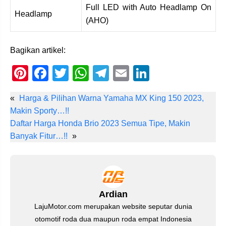
Full LED with Auto Headlamp On
Headlamp
(AHO)
Bagikan artikel:
Pi
F
T
W
T
E
Li
nt
a
wi
h
el
m
n
«
Harga & Pilihan Warna Yamaha MX King 150 2023,
er
c
tt
at
e
ail
k
Makin Sporty…!!
e
e
er
s
gr
e
Daftar Harga Honda Brio 2023 Semua Tipe, Makin
st
b
A
a
dI
Banyak Fitur…!!
»
o
p
m
n
o
p
k
Ardian
LajuMotor.com merupakan website seputar dunia
otomotif roda dua maupun roda empat Indonesia