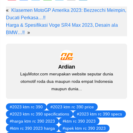
nt
a
wi
h
el
m
n
«
Klasemen MotoGP Amerika 2023: Bezzecchi Meimpin,
er
c
tt
at
e
ail
k
Ducati Perkasa…!!
e
e
er
s
gr
e
Harga & Spesifikasi Voge SR4 Max 2023, Desain ala
st
b
A
a
dI
BMW…!!
»
o
p
m
n
o
p
k
Ardian
LajuMotor.com merupakan website seputar dunia
otomotif roda dua maupun roda empat Indonesia
maupun dunia...
2023 ktm rc 390
2023 ktm rc 390 price
2023 ktm rc 390 specifications
2023 ktm rc 390 specs
harga ktm rc 390 2023
ktm rc 390 2023
ktm rc 390 2023 harga
spek ktm rc 390 2023