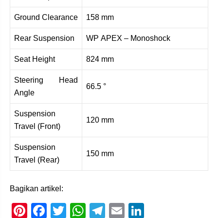
Ground Clearance
158 mm
Rear Suspension
WP APEX – Monoshock
Seat Height
824 mm
Steering Head
66.5 °
Angle
Suspension
120 mm
Travel (Front)
Suspension
150 mm
Travel (Rear)
Bagikan artikel:
Pi
F
T
W
T
E
Li