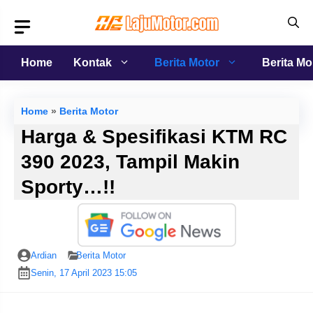
Langsung
ke
isi
Home
Kontak
Berita Motor
Berita Mo
Home
»
Berita Motor
Harga & Spesifikasi KTM RC
390 2023, Tampil Makin
Sporty…!!
Ardian
Berita Motor
Senin, 17 April 2023 15:05