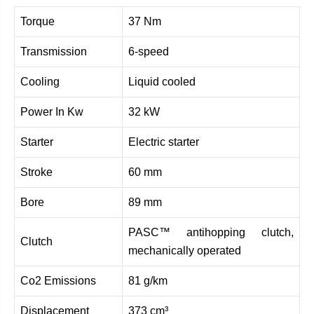
Torque
37 Nm
Transmission
6-speed
Cooling
Liquid cooled
Power In Kw
32 kW
Starter
Electric starter
Stroke
60 mm
Bore
89 mm
PASC™ antihopping clutch,
Clutch
mechanically operated
Co2 Emissions
81 g/km
Displacement
373 cm³