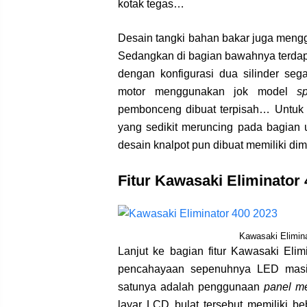
kotak tegas…
Desain tangki bahan bakar juga meng
Sedangkan di bagian bawahnya terdap
dengan konfigurasi dua silinder s
motor menggunakan jok model
sp
pembonceng dibuat terpisah… Untu
yang sedikit meruncing pada bagia
desain knalpot pun dibuat memiliki d
Fitur Kawasaki Eliminator
Kawasaki Elimin
Lanjut ke bagian fitur Kawasaki Eli
pencahayaan sepenuhnya LED masih 
satunya adalah penggunaan
panel me
layar LCD bulat tersebut memiliki be