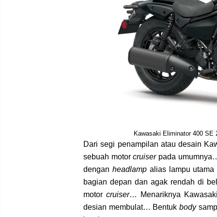
Kawasaki Eliminator 400 SE 
Dari segi penampilan atau desain Ka
sebuah motor
cruiser
pada umumnya… M
dengan
headlamp
alias lampu utama 
bagian depan dan agak rendah di b
motor
cruiser
… Menariknya Kawasaki 
desian membulat… Bentuk
body
sampi