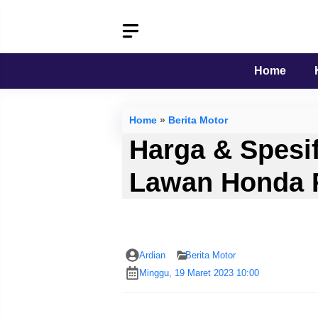
Langsung
ke
isi
Home
Home
»
Berita Motor
Harga & Spesif
Lawan Honda 
Ardian
Berita Motor
Minggu, 19 Maret 2023 10:00