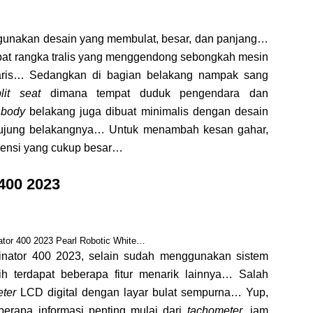
gunakan desain yang membulat, besar, dan panjang…
at rangka tralis yang menggendong sebongkah mesin
egaris… Sedangkan di bagian belakang nampak sang
lit seat
dimana tempat duduk pengendara dan
k
body
belakang juga dibuat minimalis dengan desain
n ujung belakangnya… Untuk menambah kesan gahar,
imensi yang cukup besar…
 400 2023
ator 400 2023 Pearl Robotic White…
minator 400 2023, selain sudah menggunakan sistem
terdapat beberapa fitur menarik lainnya… Salah
ter
LCD digital dengan layar bulat sempurna… Yup,
berapa informasi penting mulai dari
tachometer
, jam