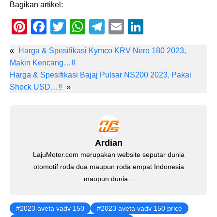
Bagikan artikel:
Pi
F
T
W
T
E
Li
nt
a
wi
h
el
m
n
«
Harga & Spesifikasi Kymco KRV Nero 180 2023,
er
c
tt
at
e
ail
k
Makin Kencang…!!
e
e
er
s
gr
e
Harga & Spesifikasi Bajaj Pulsar NS200 2023, Pakai
st
b
A
a
dI
Shock USD…!!
»
o
p
m
n
o
p
k
Ardian
LajuMotor.com merupakan website seputar dunia
otomotif roda dua maupun roda empat Indonesia
maupun dunia...
2023 aveta vadv 150
2023 aveta vadv 150 price