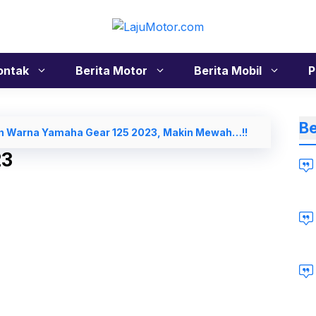
ontak
Berita Motor
Berita Mobil
P
Be
an Warna Yamaha Gear 125 2023, Makin Mewah…!!
23
Li