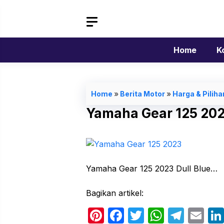
Langsung
ke
isi
Home
K
Home
»
Berita Motor
»
Harga & Pilih
Yamaha Gear 125 20
Yamaha Gear 125 2023 Dull Blue…
Bagikan artikel:
Pi
F
T
W
T
E