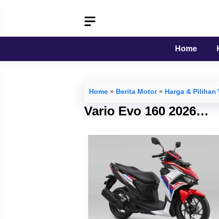
Langsung
ke
isi
Home
Home
»
Berita Motor
»
Harga & Pilihan
Vario Evo 160 2026…