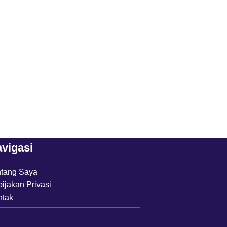
RoadSync…!!
vigasi
ntang Saya
ijakan Privasi
ntak