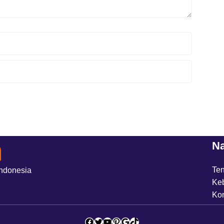
Na
Te
Indonesia
Keb
Ko
Facebook
Twitter
YouTube
Pinterest
Google
TikTok