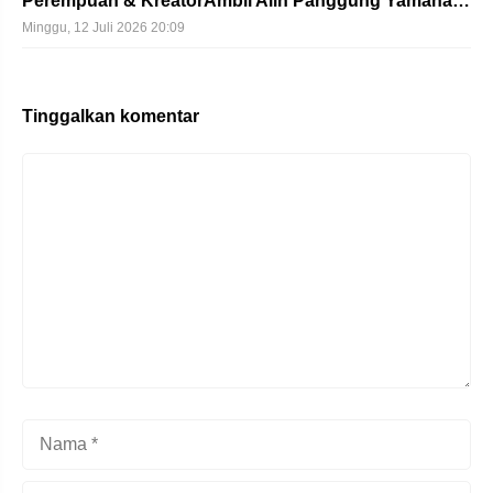
Perempuan & KreatorAmbil Alih Panggung Yamaha…
Minggu, 12 Juli 2026 20:09
Tinggalkan komentar
Komentar
Nama