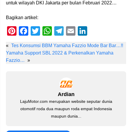
untuk wilayah DKI Jakarta per bulan Februari 2022…
Bagikan artikel:
Pi
F
T
W
T
E
Li
nt
a
wi
h
el
m
n
«
Tes Konsumsi BBM Yamaha Fazzio Mode Bar Bar…!!
er
c
tt
at
e
ail
k
Yamaha Support SBL 2022 & Perkenalkan Yamaha
e
e
er
s
gr
e
Fazzio…
»
st
b
A
a
dI
o
p
m
n
o
p
Ardian
k
LajuMotor.com merupakan website seputar dunia
otomotif roda dua maupun roda empat Indonesia
maupun dunia...