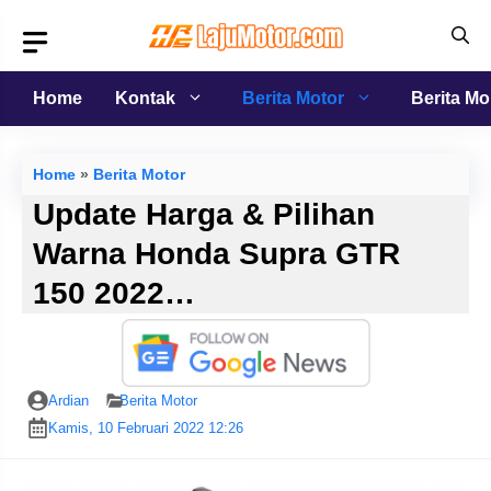
Langsung
ke
isi
Home
Kontak
Berita Motor
Berita Mo
Home
»
Berita Motor
Update Harga & Pilihan
Warna Honda Supra GTR
150 2022…
Ardian
Berita Motor
Kamis, 10 Februari 2022 12:26