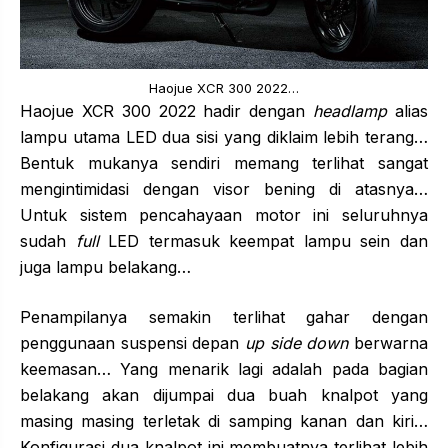
Haojue XCR 300 2022…
Haojue XCR 300 2022 hadir dengan
headlamp
alias
lampu utama LED dua sisi yang diklaim lebih terang…
Bentuk mukanya sendiri memang terlihat sangat
mengintimidasi dengan visor bening di atasnya…
Untuk sistem pencahayaan motor ini seluruhnya
sudah
full
LED termasuk keempat lampu sein dan
juga lampu belakang…
Penampilanya semakin terlihat gahar dengan
penggunaan suspensi depan
up side down
berwarna
keemasan… Yang menarik lagi adalah pada bagian
belakang akan dijumpai dua buah knalpot yang
masing masing terletak di samping kanan dan kiri…
Konfigurasi dua knalpot ini membuatnya terlihat lebih