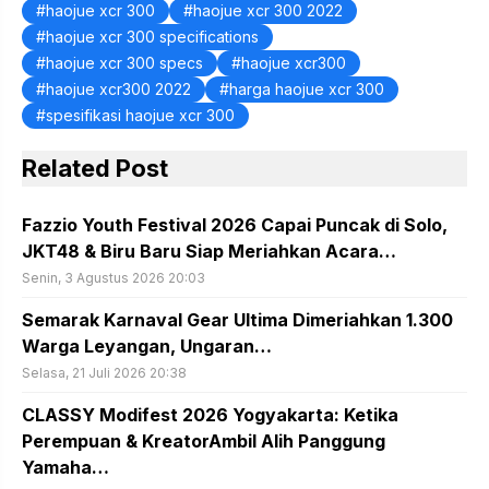
haojue xcr 300
haojue xcr 300 2022
haojue xcr 300 specifications
haojue xcr 300 specs
haojue xcr300
haojue xcr300 2022
harga haojue xcr 300
spesifikasi haojue xcr 300
Related Post
Fazzio Youth Festival 2026 Capai Puncak di Solo,
JKT48 & Biru Baru Siap Meriahkan Acara…
Senin, 3 Agustus 2026 20:03
Semarak Karnaval Gear Ultima Dimeriahkan 1.300
Warga Leyangan, Ungaran…
Selasa, 21 Juli 2026 20:38
CLASSY Modifest 2026 Yogyakarta: Ketika
Perempuan & KreatorAmbil Alih Panggung
Yamaha…