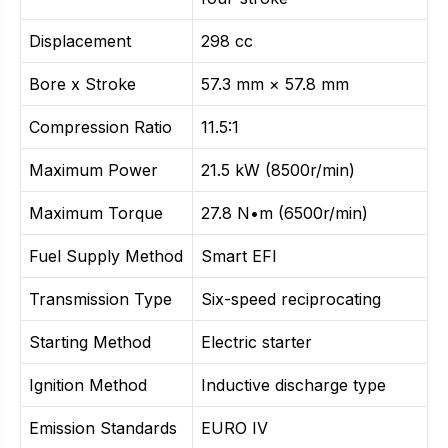
Displacement
298 cc
Bore x Stroke
57.3 mm × 57.8 mm
Compression Ratio
11.5:1
Maximum Power
21.5 kW (8500r/min)
Maximum Torque
27.8 N•m (6500r/min)
Fuel Supply Method
Smart EFI
Transmission Type
Six-speed reciprocating
Starting Method
Electric starter
Ignition Method
Inductive discharge type
Emission Standards
EURO IV