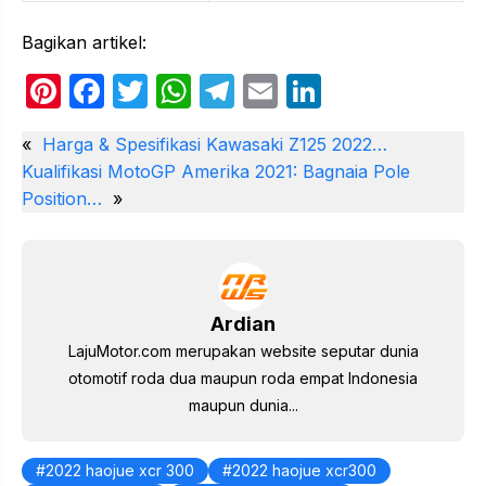
Bagikan artikel:
Pi
F
T
W
T
E
Li
nt
a
w
h
el
m
n
«
Harga & Spesifikasi Kawasaki Z125 2022…
er
c
itt
at
e
ail
k
Kualifikasi MotoGP Amerika 2021: Bagnaia Pole
e
e
er
s
gr
e
Position…
»
st
b
A
a
dI
o
p
m
n
o
p
k
Ardian
LajuMotor.com merupakan website seputar dunia
otomotif roda dua maupun roda empat Indonesia
maupun dunia...
2022 haojue xcr 300
2022 haojue xcr300