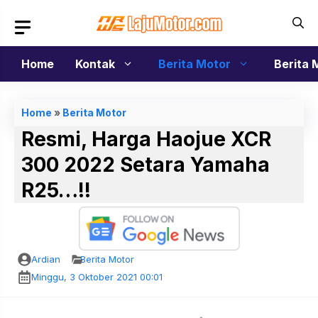
Langsung
ke
isi
Home
Kontak
Berita Motor
Berita 
Home
»
Berita Motor
Resmi, Harga Haojue XCR
300 2022 Setara Yamaha
R25…!!
Ardian
Berita Motor
Minggu, 3 Oktober 2021 00:01