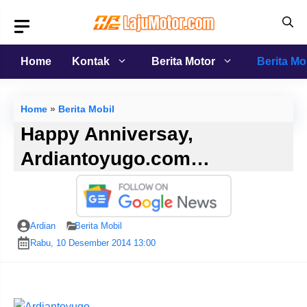
Langsung
ke
isi
Home
Kontak
Berita Motor
Berita Mo
Home
»
Berita Mobil
Happy Anniversay,
Ardiantoyugo.com…
Ardian
Berita Mobil
Rabu, 10 Desember 2014 13:00