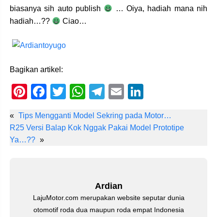
biasanya sih auto publish
… Oiya, hadiah mana nih
hadiah…??
Ciao…
Bagikan artikel:
Pi
F
T
W
T
E
Li
nt
a
wi
h
el
m
n
«
Tips Mengganti Model Sekring pada Motor…
er
c
tt
at
e
ail
k
R25 Versi Balap Kok Nggak Pakai Model Prototipe
e
e
er
s
gr
e
Ya…??
»
st
b
A
a
dI
o
p
m
n
o
p
Ardian
k
LajuMotor.com merupakan website seputar dunia
otomotif roda dua maupun roda empat Indonesia