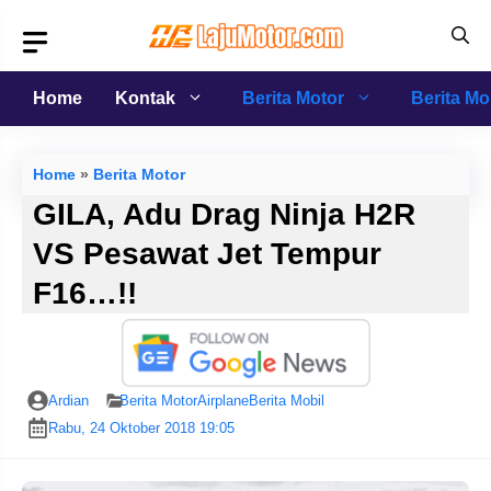
Langsung
ke
isi
Home
Kontak
Berita Motor
Berita Mo
Home
»
Berita Motor
GILA, Adu Drag Ninja H2R
VS Pesawat Jet Tempur
F16…!!
Ardian
Berita Motor
Airplane
Berita Mobil
Rabu, 24 Oktober 2018 19:05