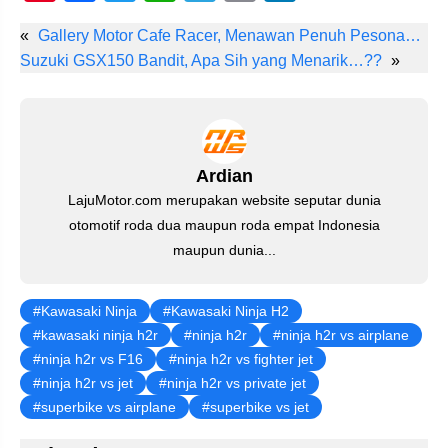
nt
a
wi
h
el
m
n
«
Gallery Motor Cafe Racer, Menawan Penuh Pesona…
er
c
tt
at
e
ail
k
Suzuki GSX150 Bandit, Apa Sih yang Menarik…??
»
e
e
er
s
gr
e
st
b
A
a
dI
o
p
m
n
o
p
Ardian
LajuMotor.com merupakan website seputar dunia
k
otomotif roda dua maupun roda empat Indonesia
maupun dunia...
Kawasaki Ninja
Kawasaki Ninja H2
kawasaki ninja h2r
ninja h2r
ninja h2r vs airplane
ninja h2r vs F16
ninja h2r vs fighter jet
ninja h2r vs jet
ninja h2r vs private jet
superbike vs airplane
superbike vs jet