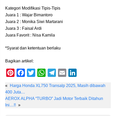
Kategori Modifikasi Tipis-Tipis
Juara 1 : Wajar Bimantoro
Juara 2 : Monika Siwi Martarani
Juara 3 : Faisal Ardi
Juara Favorit : Nisa Kamila
*Syarat dan ketentuan berlaku
Bagikan artikel:
Pi
F
T
W
T
E
Li
nt
a
wi
h
el
m
n
«
Harga Honda XL750 Transalp 2025, Masih dibawah
er
c
tt
at
e
ail
k
400 Juta…
e
e
er
s
gr
e
AEROX ALPHA “TURBO” Jadi Motor Terbaik Ditahun
st
b
A
a
dI
Ini…!!
»
o
p
m
n