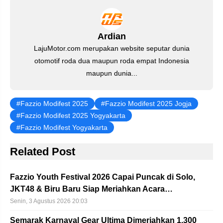
o
p
k
Ardian
LajuMotor.com merupakan website seputar dunia
otomotif roda dua maupun roda empat Indonesia
maupun dunia...
Fazzio Modifest 2025
Fazzio Modifest 2025 Jogja
Fazzio Modifest 2025 Yogyakarta
Fazzio Modifest Yogyakarta
Related Post
Fazzio Youth Festival 2026 Capai Puncak di Solo,
JKT48 & Biru Baru Siap Meriahkan Acara…
Senin, 3 Agustus 2026 20:03
Semarak Karnaval Gear Ultima Dimeriahkan 1.300