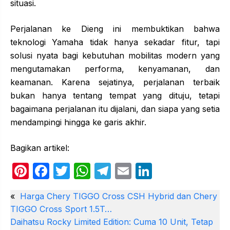
situasi.
Perjalanan ke Dieng ini membuktikan bahwa
teknologi Yamaha tidak hanya sekadar fitur, tapi
solusi nyata bagi kebutuhan mobilitas modern yang
mengutamakan performa, kenyamanan, dan
keamanan. Karena sejatinya, perjalanan terbaik
bukan hanya tentang tempat yang dituju, tetapi
bagaimana perjalanan itu dijalani, dan siapa yang setia
mendampingi hingga ke garis akhir.
Bagikan artikel:
Pi
F
T
W
T
E
Li
nt
a
w
h
el
m
n
«
Harga Chery TIGGO Cross CSH Hybrid dan Chery
er
c
itt
at
e
ail
k
TIGGO Cross Sport 1.5T…
e
e
er
s
gr
e
Daihatsu Rocky Limited Edition: Cuma 10 Unit, Tetap