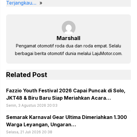
st
b
A
a
dI
Terjangkau…
»
o
p
m
n
o
p
k
Marshall
Pengamat otomotif roda dua dan roda empat. Selalu
berbagai berita otomotif dunia melalui LajuMotor.com.
Related Post
Fazzio Youth Festival 2026 Capai Puncak di Solo,
JKT48 & Biru Baru Siap Meriahkan Acara…
Senin, 3 Agustus 2026 20:03
Semarak Karnaval Gear Ultima Dimeriahkan 1.300
Warga Leyangan, Ungaran…
Selasa, 21 Juli 2026 20:38