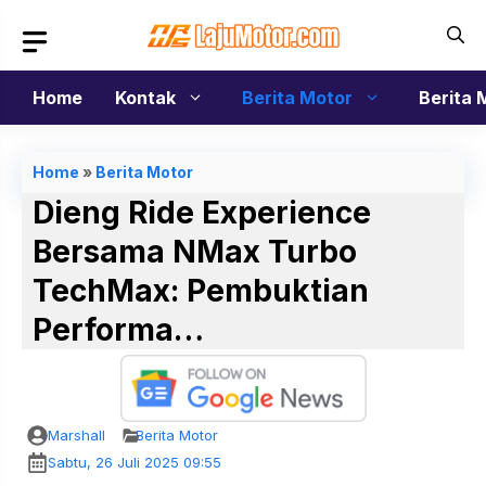
Langsung
ke
isi
Home
Kontak
Berita Motor
Berita 
Home
»
Berita Motor
Dieng Ride Experience
Bersama NMax Turbo
TechMax: Pembuktian
Performa…
Marshall
Berita Motor
Sabtu, 26 Juli 2025 09:55