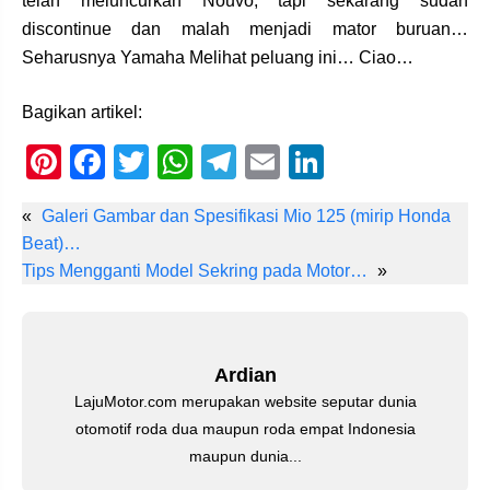
telah meluncurkan Nouvo, tapi sekarang sudah
discontinue dan malah menjadi mator buruan…
Seharusnya Yamaha Melihat peluang ini… Ciao…
Bagikan artikel:
Pi
F
T
W
T
E
Li
nt
a
wi
h
el
m
n
«
Galeri Gambar dan Spesifikasi Mio 125 (mirip Honda
er
c
tt
at
e
ail
k
Beat)…
e
e
er
s
gr
e
Tips Mengganti Model Sekring pada Motor…
»
st
b
A
a
dI
o
p
m
n
o
p
Ardian
k
LajuMotor.com merupakan website seputar dunia
otomotif roda dua maupun roda empat Indonesia
maupun dunia...