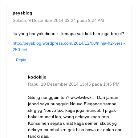
peysblog
Selasa, 9 Desember 2014 09:24 pada 9:24 AM
itu yang banyak dinanti.. kenapa yak kok blm juga brojol?
http://peysblog.wordpress.com/2014/12/08/ninja-h2-versi-
250-cc/
Reply
kodokijo
Rabu, 10 Desember 2014 13:45 pada 1:45 PM
Situ jg nungguin toh? wkwkwkwk… Dari jaman
jebod saya nungguin Nouvo Elegance sampe
skrg yg Nouvo SX, kaga juga muncul. Tp gak
bakal muncul lah, wong deknya kaga rata.
Konsumen sejuta umat kaga demen skutik yg
deknya mumbul krn gak bisa bawa air galon dan
tangki gas.