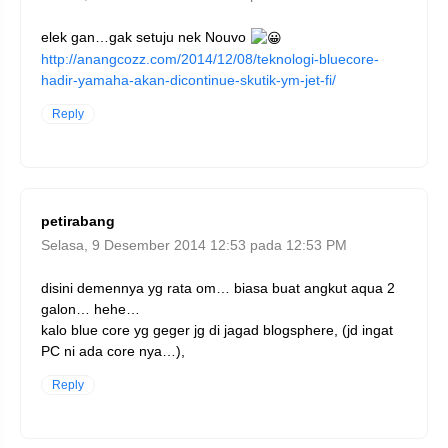
elek gan…gak setuju nek Nouvo
http://anangcozz.com/2014/12/08/teknologi-bluecore-
hadir-yamaha-akan-dicontinue-skutik-ym-jet-fi/
Reply
petirabang
Selasa, 9 Desember 2014 12:53 pada 12:53 PM
disini demennya yg rata om… biasa buat angkut aqua 2
galon… hehe…
kalo blue core yg geger jg di jagad blogsphere, (jd ingat
PC ni ada core nya…),
Reply