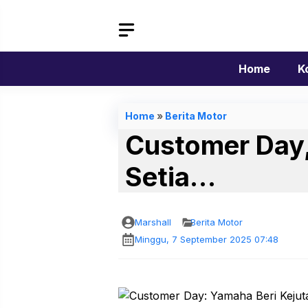
Langsung
ke
isi
Home
K
Home
»
Berita Motor
Customer Day,
Setia…
Marshall
Berita Motor
Minggu, 7 September 2025 07:48