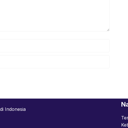
Na
di Indonesia
Te
Keb