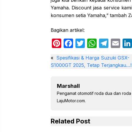
Yamaha. Discount jasa service kami
konsumen setia Yamaha,” tambah Za
Bagikan artikel:
Pi
F
T
W
T
E
nt
a
w
h
el
m
«
Spesifikasi & Harga Suzuki GSX-
er
c
itt
at
e
ail
S1000GT 2025, Tetap Terjangkau…!
e
e
er
s
gr
st
b
A
a
Marshall
o
p
m
Pengamat otomotif roda dua dan roda e
o
p
LajuMotor.com.
k
Related Post