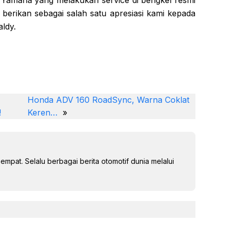
 berikan sebagai salah satu apresiasi kami kepada
ldy.
Li
n
Honda ADV 160 RoadSync, Warna Coklat
k
!
Keren…
»
e
dI
n
mpat. Selalu berbagai berita otomotif dunia melalui