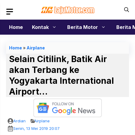
Langsung
ke
isi
Home
Kontak
Berita Motor
Berita 
Home
»
Airplane
Selain Citilink, Batik Air
akan Terbang ke
Yogyakarta International
Airport…
Ardian
Airplane
Senin, 13 Mei 2019 20:07