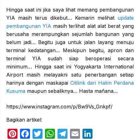
Hingga saat ini jika saya lihat memang pembangunan
YIA masih terus dikebut… Kemarin melihat
update
pembangunan YIA
masih terlihat alat alat berat yang
berusaha merampungkan sejumlah bangunan yang
belum jadi… Begitu juga untuk jalan layang menuju
terminal kedatangan… Meskipun begitu, apron dan
terminal YIA sudah siap beroperasi secara
minimum… Hingga saat ini Yogyakarta International
Airport masih melayakni satu penerbangan setiap
harinya dengan maskapai
Citilink dari Halim Perdana
Kusuma
maupun sebaliknya… Hasta mañana…
https://www.instagram.com/p/Bw9Vs_Gnkpf/
Bagikan artikel:
Pi
F
T
W
T
E
Li