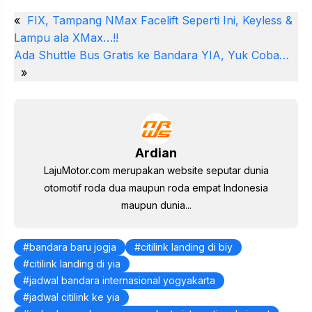
nt
a
w
h
el
m
n
«
FIX, Tampang NMax Facelift Seperti Ini, Keyless &
er
c
itt
at
e
ail
k
Lampu ala XMax…!!
e
e
er
s
gr
e
Ada Shuttle Bus Gratis ke Bandara YIA, Yuk Coba…
st
b
A
a
dI
»
o
p
m
n
o
p
k
Ardian
LajuMotor.com merupakan website seputar dunia
otomotif roda dua maupun roda empat Indonesia
maupun dunia...
bandara baru jogja
citilink landing di biy
citilink landing di yia
jadwal bandara internasional yogyakarta
jadwal citilink ke yia