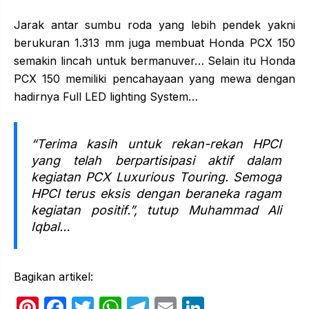
Jarak antar sumbu roda yang lebih pendek yakni
berukuran 1.313 mm juga membuat Honda PCX 150
semakin lincah untuk bermanuver… Selain itu Honda
PCX 150 memiliki pencahayaan yang mewa dengan
hadirnya Full LED lighting System…
“Terima kasih untuk rekan-rekan HPCI
yang telah berpartisipasi aktif dalam
kegiatan PCX Luxurious Touring. Semoga
HPCI terus eksis dengan beraneka ragam
kegiatan positif.”, tutup Muhammad Ali
Iqbal…
Bagikan artikel:
Pi
F
T
W
T
E
Li