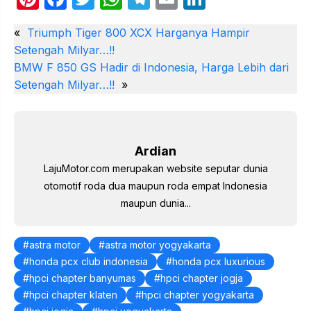
nt
a
w
h
el
m
n
«
Triumph Tiger 800 XCX Harganya Hampir
er
c
itt
at
e
ail
k
Setengah Milyar…!!
e
e
er
s
gr
e
BMW F 850 GS Hadir di Indonesia, Harga Lebih dari
st
b
A
a
dI
Setengah Milyar…!!
»
o
p
m
n
o
p
k
Ardian
LajuMotor.com merupakan website seputar dunia
otomotif roda dua maupun roda empat Indonesia
maupun dunia...
astra motor
astra motor yogyakarta
honda pcx club indonesia
honda pcx luxurious
hpci chapter banyumas
hpci chapter jogja
hpci chapter klaten
hpci chapter yogyakarta